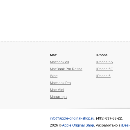
Mac
iPhone
Macbook Air
iPhone 5S
MacBook Pro Retina
iPhone 5C
iMac
iPhone 5
Macbook Pro
Mac Mini
Мониторы
info@apple-original-shop.ru
,
(495) 637-38-22
.
2026 ©
Apple Original Shop
. Разработано в
iDesi