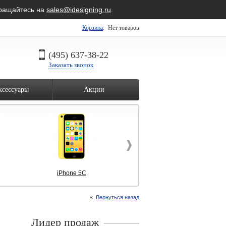
бращайтесь на
sales@idesigning.ru
.
Корзина
:
Нет товаров
(495) 637-38-22
Заказать звонок
ксессуары
Акции
iPhone 5C
Macbook Pro
«
Вернуться назад
Лидер продаж