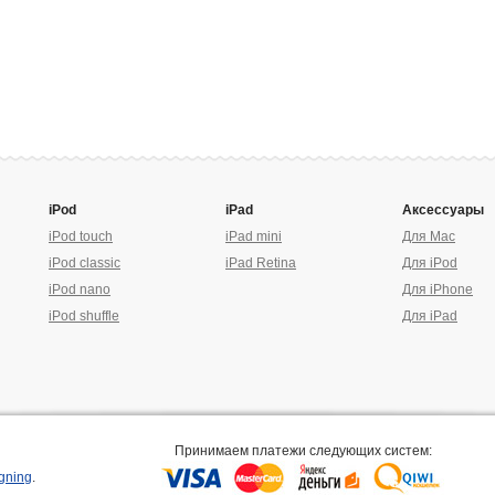
iPod
iPad
Аксессуары
iPod touch
iPad mini
Для Mac
iPod classic
iPad Retina
Для iPod
iPod nano
Для iPhone
iPod shuffle
Для iPad
Принимаем платежи следующих систем:
gning
.