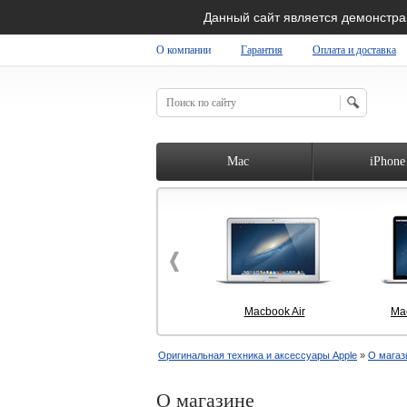
Данный сайт является демонстр
О компании
Гарантия
Оплата и доставка
RIGINAL SHOP
Mac
iPhone
Macbook Air
Ma
Оригинальная техника и аксессуары Apple
»
О магаз
О магазине