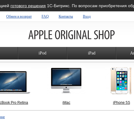
ацией
готового решения
1С-Битрикс. По вопросам приобретения о
Обмен и возврат
FAQ
Контакты
Вход
iPod
iPad
А
cBook Pro Retina
iMac
iPhone 5S
ине