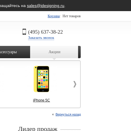
бращайтесь на
sales@idesigning.ru
.
Корзина
:
Нет товаров
(495) 637-38-22
Заказать звонок
ксессуары
Акции
iPhone 5C
Macbook Pro
«
Вернуться назад
Лидер продаж