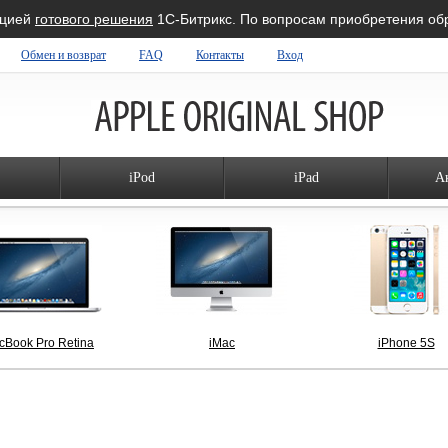
ацией
готового решения
1С-Битрикс. По вопросам приобретения о
Обмен и возврат
FAQ
Контакты
Вход
iPod
iPad
А
cBook Pro Retina
iMac
iPhone 5S