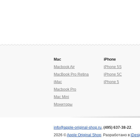
Mac
iPhone
Macbook Air
iPhone 5S
MacBook Pro Retina
iPhone 5C
iMac
iPhone 5
Macbook Pro
Mac Mini
Мониторы
info@apple-original-shop.ru
,
(495) 637-38-22
.
2026 ©
Apple Original Shop
. Разработано в
iDesi