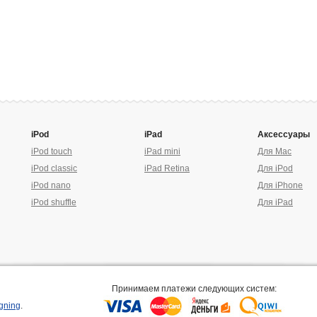
iPod
iPad
Аксессуары
iPod touch
iPad mini
Для Mac
iPod classic
iPad Retina
Для iPod
iPod nano
Для iPhone
iPod shuffle
Для iPad
Принимаем платежи следующих систем:
gning
.