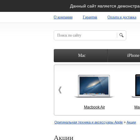
Данный сайт является демонстр
О компании
Гарантия
Оплата и доставка
RIGINAL SHOP
Mac
iPhone
Macbook Air
Ma
Оригинальная техника и аксессуары Apple
»
Акции
Акции