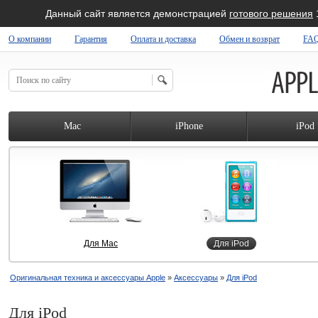
Данный сайт является демонстрацией
готового решения
О компании
Гарантия
Оплата и доставка
Обмен и возврат
FA
 SHOP
Mac
iPhone
iPod
Для Mac
Для iPod
Оригинальная техника и аксессуары Apple
»
Аксессуары
»
Для iPod
Для iPod