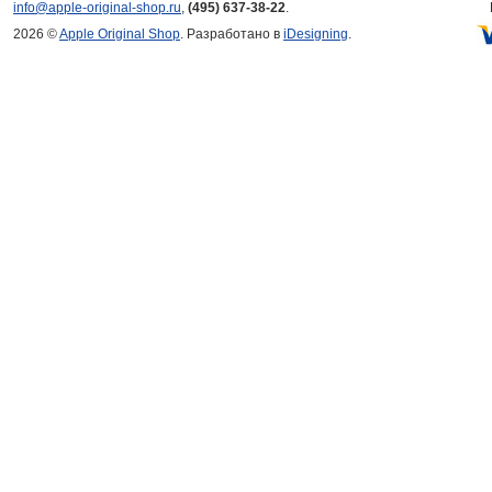
info@apple-original-shop.ru
,
(495) 637-38-22
.
2026 ©
Apple Original Shop
. Разработано в
iDesigning
.