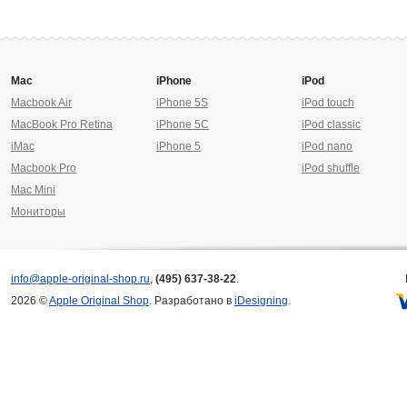
Mac
iPhone
iPod
Macbook Air
iPhone 5S
iPod touch
MacBook Pro Retina
iPhone 5C
iPod classic
iMac
iPhone 5
iPod nano
Macbook Pro
iPod shuffle
Mac Mini
Мониторы
info@apple-original-shop.ru
,
(495) 637-38-22
.
2026 ©
Apple Original Shop
. Разработано в
iDesigning
.