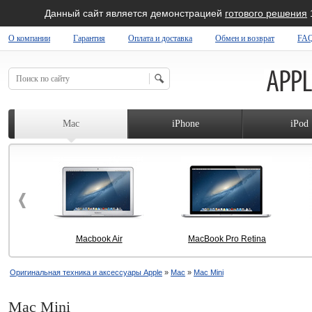
Данный сайт является демонстрацией
готового решения
О компании
Гарантия
Оплата и доставка
Обмен и возврат
FA
 SHOP
Mac
iPhone
iPod
Macbook Air
MacBook Pro Retina
Оригинальная техника и аксессуары Apple
»
Mac
»
Mac Mini
Mac Mini