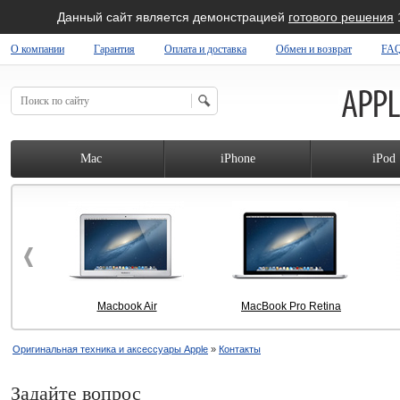
Данный сайт является демонстрацией
готового решения
О компании
Гарантия
Оплата и доставка
Обмен и возврат
FA
 SHOP
Mac
iPhone
iPod
Macbook Air
MacBook Pro Retina
Оригинальная техника и аксессуары Apple
»
Контакты
Задайте вопрос