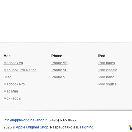
Mac
iPhone
iPod
Macbook Air
iPhone 5S
iPod touch
MacBook Pro Retina
iPhone 5C
iPod classic
iMac
iPhone 5
iPod nano
Macbook Pro
iPod shuffle
Mac Mini
Мониторы
info@apple-original-shop.ru
,
(495) 637-38-22
.
2026 ©
Apple Original Shop
. Разработано в
iDesigning
.