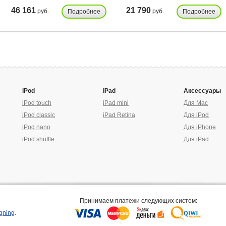
46 161
21 790
руб.
руб.
Подробнее
Подробнее
iPod
iPad
Аксессуары
iPod touch
iPad mini
Для Mac
iPod classic
iPad Retina
Для iPod
iPod nano
Для iPhone
iPod shuffle
Для iPad
Принимаем платежи следующих систем:
gning
.