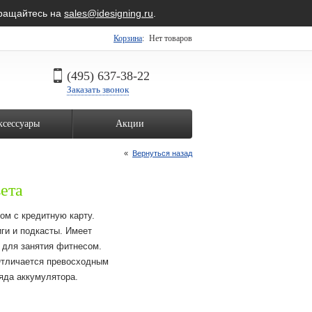
бращайтесь на
sales@idesigning.ru
.
Корзина
:
Нет товаров
(495) 637-38-22
Заказать звонок
ксессуары
Акции
«
Вернуться назад
вета
м с кредитную карту.
ги и подкасты. Имеет
 для занятия фитнесом.
Отличается превосходным
ряда аккумулятора.