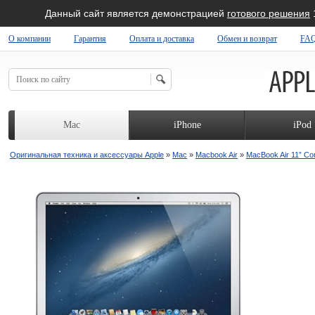
Данный сайт является демонстрацией
готового решения
О компании
Гарантия
Оплата и доставка
Обмен и возврат
FA
 SHOP
Mac
iPhone
iPod
Оригинальная техника и аксессуары Apple
»
Mac
»
Macbook Air
»
MacBook Air 11” Cor