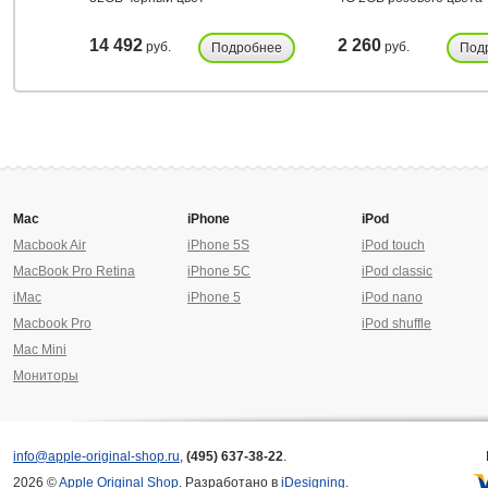
14 492
2 260
руб.
руб.
Подробнее
Под
Mac
iPhone
iPod
Macbook Air
iPhone 5S
iPod touch
MacBook Pro Retina
iPhone 5C
iPod classic
iMac
iPhone 5
iPod nano
Macbook Pro
iPod shuffle
Mac Mini
Мониторы
info@apple-original-shop.ru
,
(495) 637-38-22
.
2026 ©
Apple Original Shop
. Разработано в
iDesigning
.