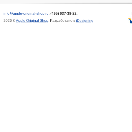
info@apple-original-shop.ru
,
(495) 637-38-22
.
2026 ©
Apple Original Shop
. Разработано в
iDesigning
.