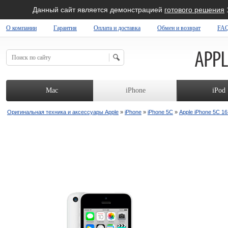
Данный сайт является демонстрацией
готового решения
О компании
Гарантия
Оплата и доставка
Обмен и возврат
FA
 SHOP
Mac
iPhone
iPod
Оригинальная техника и аксессуары Apple
»
iPhone
»
iPhone 5C
»
Apple iPhone 5C 16