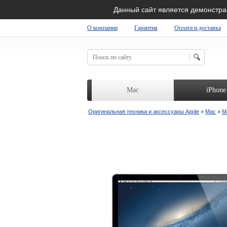
Данный сайт является демонстр
О компании
Гарантия
Оплата и доставка
RIGINAL SHOP
Mac
iPhone
Оригинальная техника и аксессуары Apple
»
Mac
»
M