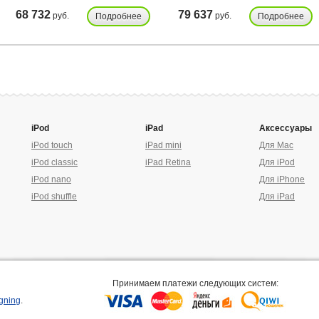
68 732
79 637
руб.
руб.
Подробнее
Подробнее
iPod
iPad
Аксессуары
iPod touch
iPad mini
Для Mac
iPod classic
iPad Retina
Для iPod
iPod nano
Для iPhone
iPod shuffle
Для iPad
Принимаем платежи следующих систем:
gning
.