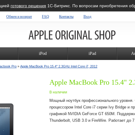
ацией
готового решения
1С-Битрикс. По вопросам приобретения о
Обмен и возврат
FAQ
Контакты
Вход
iPod
iPad
А
acbook Pro
»
Apple MacBook Pro 15.4" 2.3GHz Intel Core i7, 2012
Apple MacBook Pro 15.4" 2.
В наличии
Мощный ноутбук профессионального уровня.
процессором Intel Core i7 серии Ivy Bridge и 
графикой NVIDIA GeForce GT 650M. Поддерж
Thunderbolt, USB 3.0 и FireWire. Работает до 