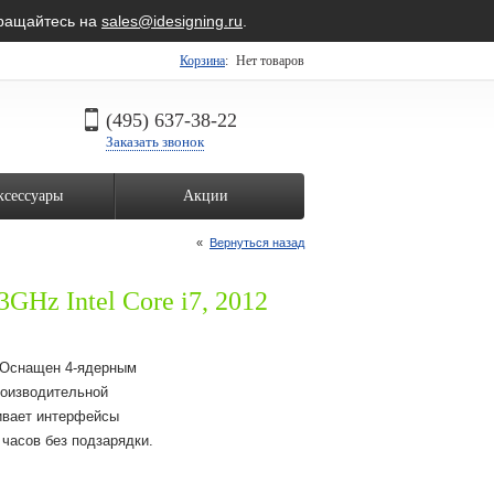
бращайтесь на
sales@idesigning.ru
.
Корзина
:
Нет товаров
(495) 637-38-22
Заказать звонок
ксессуары
Акции
«
Вернуться назад
3GHz Intel Core i7, 2012
 Оснащен 4-ядерным
производительной
ивает интерфейсы
7 часов без подзарядки.