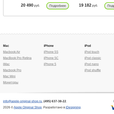
20 490
19 182
руб.
руб.
Подробнее
Под
Mac
iPhone
iPod
Macbook Air
iPhone 5S
iPod touch
MacBook Pro Retina
iPhone 5C
iPod classic
iMac
iPhone 5
iPod nano
Macbook Pro
iPod shuffle
Mac Mini
Мониторы
info@apple-original-shop.ru
,
(495) 637-38-22
.
2026 ©
Apple Original Shop
. Разработано в
iDesigning
.