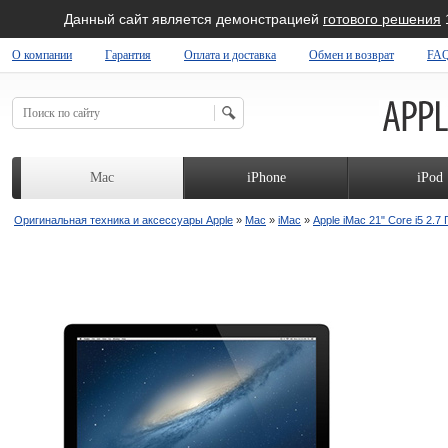
Данный сайт является демонстрацией
готового решения
О компании
Гарантия
Оплата и доставка
Обмен и возврат
FA
 SHOP
Mac
iPhone
iPod
Оригинальная техника и аксессуары Apple
»
Mac
»
iMac
»
Apple iMac 21" Core i5 2.7 