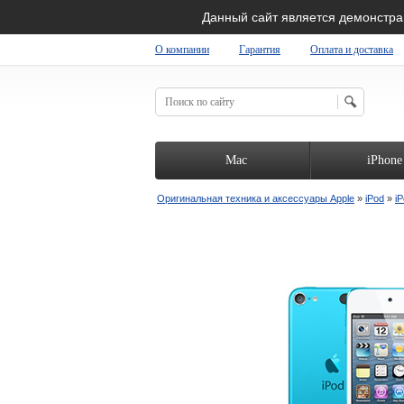
Данный сайт является демонстр
О компании
Гарантия
Оплата и доставка
RIGINAL SHOP
Mac
iPhone
Оригинальная техника и аксессуары Apple
»
iPod
»
i