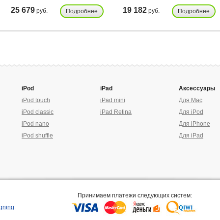
25 679
19 182
руб.
руб.
Подробнее
Подробнее
iPod
iPad
Аксессуары
iPod touch
iPad mini
Для Mac
iPod classic
iPad Retina
Для iPod
iPod nano
Для iPhone
iPod shuffle
Для iPad
Принимаем платежи следующих систем:
gning
.