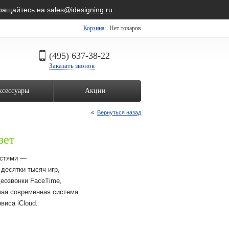
бращайтесь на
sales@idesigning.ru
.
Корзина
:
Нет товаров
(495) 637-38-22
Заказать звонок
ксессуары
Акции
«
Вернуться назад
вет
остями —
десятки тысяч игр,
деозвонки FaceTime,
мая современная система
виса iCloud.