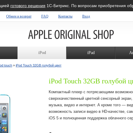
ацией
готового решения
1С-Битрикс. По вопросам приобретения о
Обмен и возврат
FAQ
Контакты
Вход
iPod
iPad
А
Pod touch
»
iPod Touch 32GB голубой цвет
iPod Touch 32GB голубой ц
Компактный плеер с потрясающими возможн
сверхкачественный цветной сенсорный экран, 
музыка, видео и интернет. А кроме того — ви
возможность записи видео в HD-качестве, са
iOS 5 и полноценная поддержка облачного сер