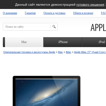
Данный сайт является демонстрацией
готового решения
О компании
Гарантия
Оплата и доставка
Обмен и возврат
FA
 SHOP
Mac
iPhone
iPod
Оригинальная техника и аксессуары Apple
»
Mac
»
iMac
»
Apple iMac 27" Quad-Core i