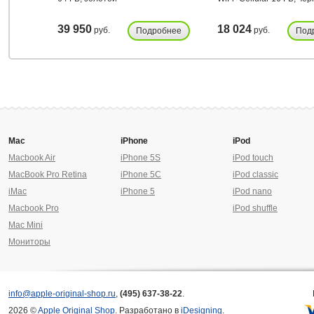
39 950
18 024
руб.
руб.
Подробнее
Под
Mac
iPhone
iPod
Macbook Air
iPhone 5S
iPod touch
MacBook Pro Retina
iPhone 5C
iPod classic
iMac
iPhone 5
iPod nano
Macbook Pro
iPod shuffle
Mac Mini
Мониторы
info@apple-original-shop.ru
,
(495) 637-38-22
.
2026 ©
Apple Original Shop
. Разработано в
iDesigning
.