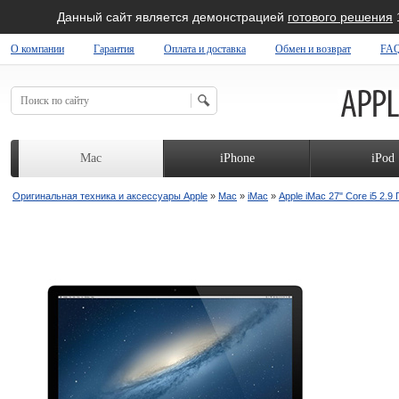
Данный сайт является демонстрацией
готового решения
О компании
Гарантия
Оплата и доставка
Обмен и возврат
FA
 SHOP
Mac
iPhone
iPod
Оригинальная техника и аксессуары Apple
»
Mac
»
iMac
»
Apple iMac 27" Core i5 2.9 Г